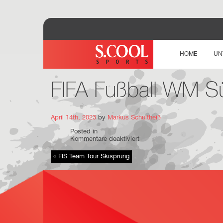
HOME
UN
FIFA Fußball WM Sü
April 14th, 2023
by
Markus Schultheiß
Posted in
für
Kommentare deaktiviert
FIFA
Fußball
« FIS Team Tour Skisprung
WM
Südafrika