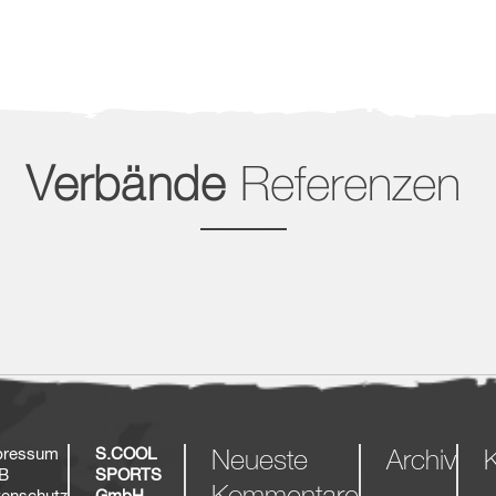
Verbände
Referenzen
pressum
S.COOL
Neueste
Archiv
K
B
SPORTS