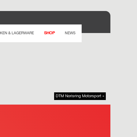
SHOP
KEN & LAGERWARE
NEWS
DTM Norisring Motorsport »