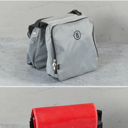
info
anfrage
info
rückseite
anfrage