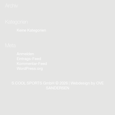
Archiv
Kategorien
Keine Kategorien
Meta
Anmelden
Eintrags-Feed
Kommentar-Feed
WordPress.org
S.COOL SPORTS GmbH © 2026 | Webdesign by
OVE
SANDERSEN
Anfrage
Wir freuen uns, dass Sie sich für unseren Artikel interessieren