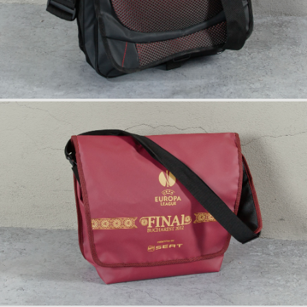
info
anfrage