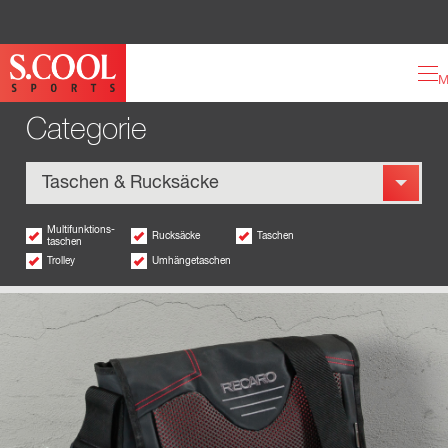
M
2
1
3
4
Categorie
Taschen & Rucksäcke
Multifunktions-
Rucksäcke
Taschen
taschen
Trolley
Umhängetaschen
info
anfrage