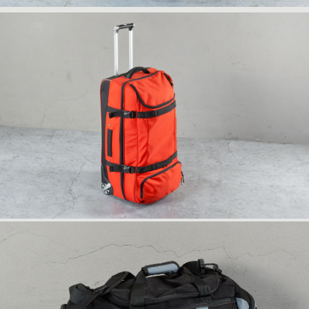
info
rückseite
anfrage
info
rückseite
anfrage
info
rückseite
anfrage