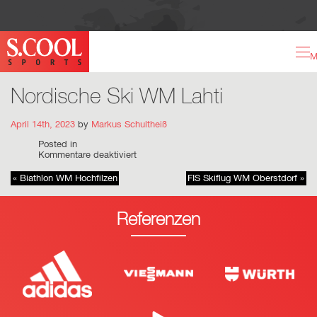
M
Nordische Ski WM Lahti
April 14th, 2023
by
Markus Schultheiß
Posted in
für
Kommentare deaktiviert
Nordische
Ski
« Biathlon WM Hochfilzen
FIS Skiflug WM Oberstdorf »
WM
Lahti
Referenzen