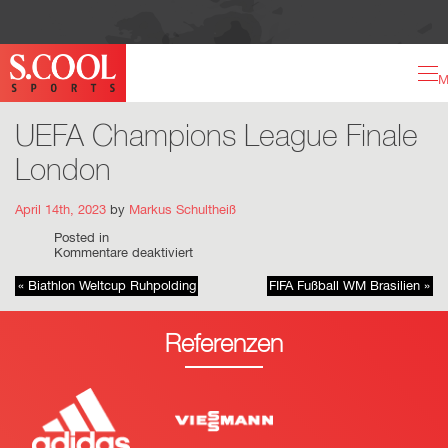
M
UEFA Champions League Finale
London
April 14th, 2023
by
Markus Schultheiß
Posted in
für
Kommentare deaktiviert
UEFA
Champions
« Biathlon Weltcup Ruhpolding
FIFA Fußball WM Brasilien »
League
Finale
London
Referenzen