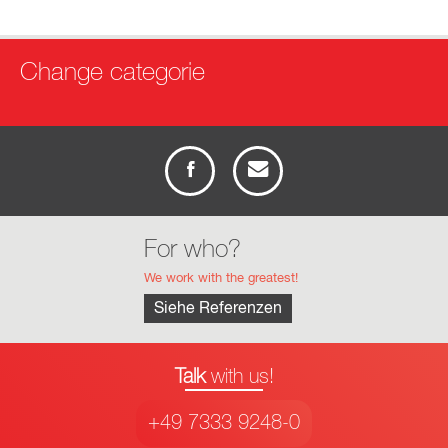
Change categorie
info
anfrage
For who?
We work with the greatest!
Siehe Referenzen
Talk
with us!
+49 7333 9248-0