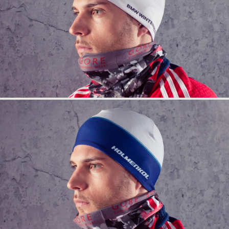
info
anfrage