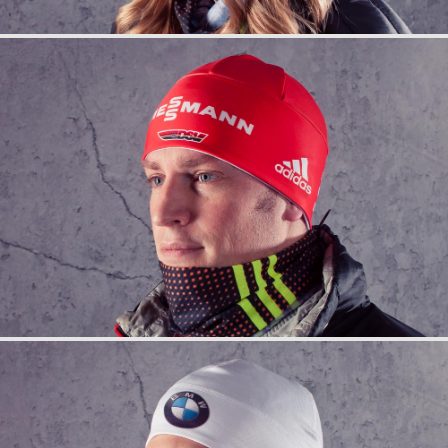
info
anfrage
info
anfrage