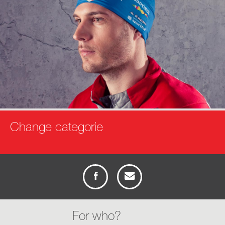
Change categorie
info
anfrage
For who?