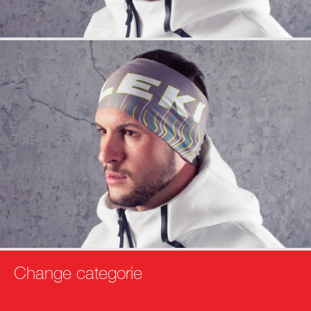
info
anfrage
Change categorie
info
anfrage