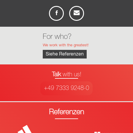
For who?
We work with the greatest!
Siehe Referenzen
Talk
with us!
+49 7333 9248-0
Referenzen