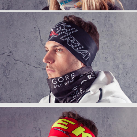
info
anfrage
info
anfrage
info
anfrage
info
anfrage