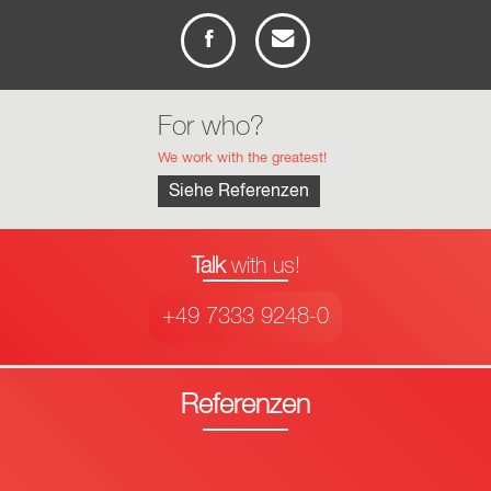
For who?
We work with the greatest!
Siehe Referenzen
Talk
with us!
+49 7333 9248-0
Referenzen