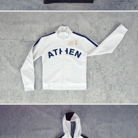
info
rückseite
anfrage
info
anfrage