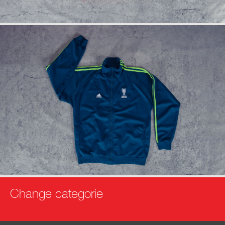
info
anfrage
Change categorie
info
anfrage