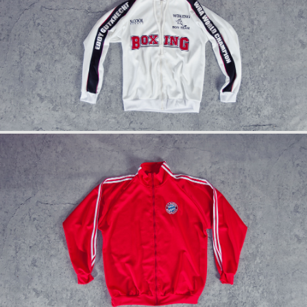
info
rückseite
anfrage