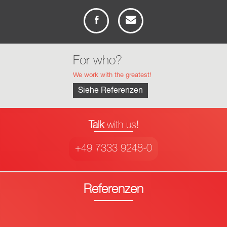
For who?
We work with the greatest!
Siehe Referenzen
Talk
with us!
+49 7333 9248-0
Referenzen