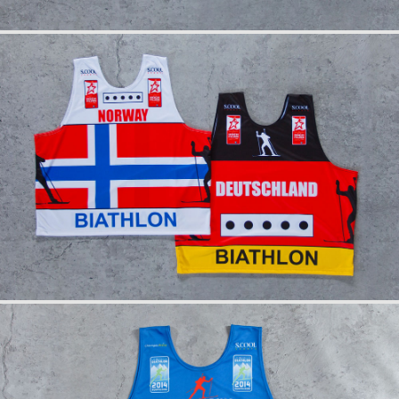
info
anfrage
info
anfrage