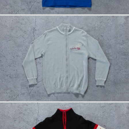
info
rückseite
anfrage
info
anfrage