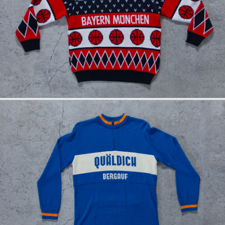
info
rückseite
anfrage