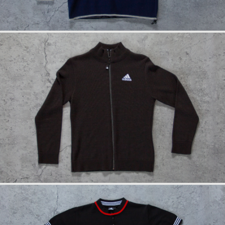
info
anfrage
info
anfrage