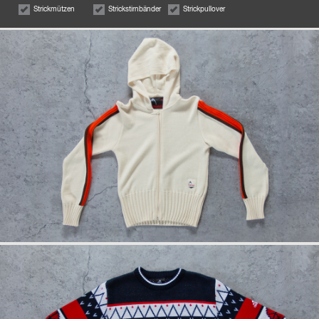
Strickmützen
Strickstirnbänder
Strickpullover
info
anfrage