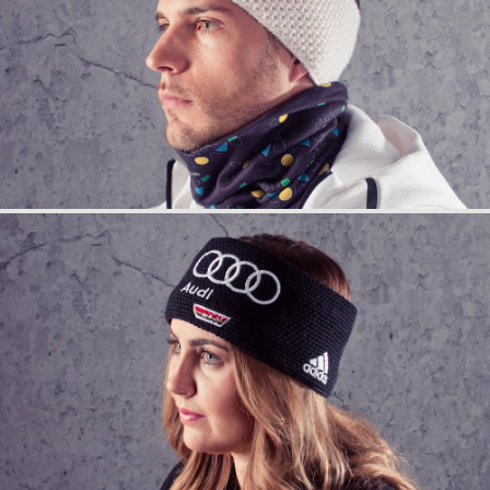
info
anfrage