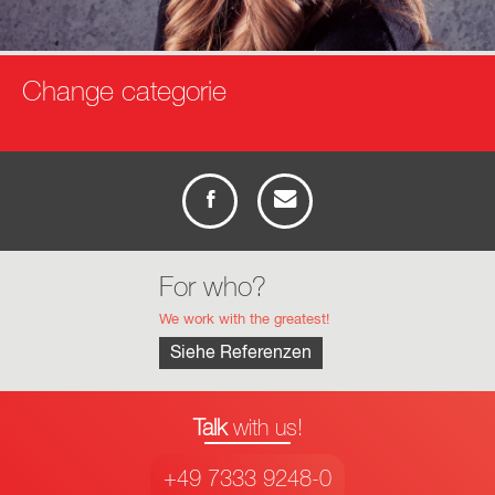
Change categorie
info
anfrage
For who?
We work with the greatest!
Siehe Referenzen
Talk
with us!
+49 7333 9248-0