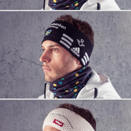
info
anfrage
info
anfrage