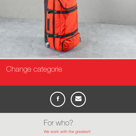
Change categorie
info
rückseite
anfrage
For who?
We work with the greatest!