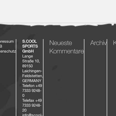
pressum
S.COOL
Neueste
Archiv
K
B
SPORTS
Kommentare
enschutz
GmbH
Lange
Straße 10,
89150
Laichingen-
Feldstetten,
GERMANY
Telefon
+49
7333 9248-
0
Telefax
+49
7333 9248-
20
info@scool-