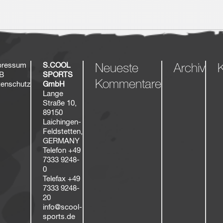
pressum
S.COOL
Neueste
Archiv
K
B
SPORTS
Kommentare
enschutz
GmbH
Lange
Straße 10,
89150
Laichingen-
Feldstetten,
GERMANY
Telefon
+49
7333 9248-
0
Telefax
+49
7333 9248-
20
info@scool-
sports.de