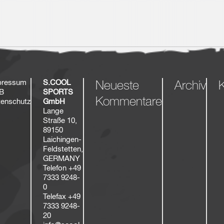
pressum
S.COOL
Neueste
Archiv
K
B
SPORTS
Kommentare
enschutz
GmbH
Lange
Straße 10,
89150
Laichingen-
Feldstetten,
GERMANY
Telefon
+49
7333 9248-
0
Telefax
+49
7333 9248-
20