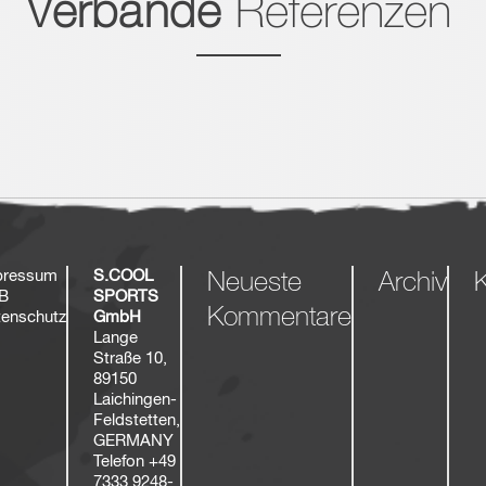
Verbände
Referenzen
pressum
S.COOL
Neueste
Archiv
K
B
SPORTS
Kommentare
enschutz
GmbH
Lange
Straße 10,
89150
Laichingen-
Feldstetten,
GERMANY
Telefon
+49
7333 9248-